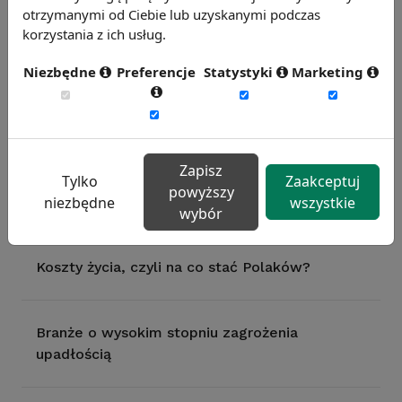
otrzymanymi od Ciebie lub uzyskanymi podczas
korzystania z ich usług.
Prognozy PKB i inflacji na 2014 rok
Niezbędne
Preferencje
Statystyki
Marketing
Co przynosi nam Święty Mikołaj?
Zapisz
Iberyjski kryzys, czyli rynek pracy w Hiszpanii i
Tylko
Zaakceptuj
powyższy
Portugalii
niezbędne
wszystkie
wybór
Koszty życia, czyli na co stać Polaków?
Branże o wysokim stopniu zagrożenia
upadłością