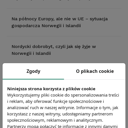
Na północy Europy, ale nie w UE – sytuacja
gospodarcza Norwegii i Islandii
Nordycki dobrobyt, czyli jak się żyje w
Norwegii i Islandii
Zgody
O plikach cookie
Sytuacja na rynku pracy w polskim sektorze
energii
Niniejsza strona korzysta z plików cookie
Wykorzystujemy pliki cookie do spersonalizowania treści
i reklam, aby oferować funkcje społecznościowe i
Wydatki firm na badania i rozwój
analizować ruch w naszej witrynie. Informacje o tym, jak
korzystasz z naszej witryny, udostępniamy partnerom
społecznościowym, reklamowym i analitycznym.
Koszty pracy w Polsce w 2012 roku
Partnerzy mogą połączyć te informacje z innymi danymi