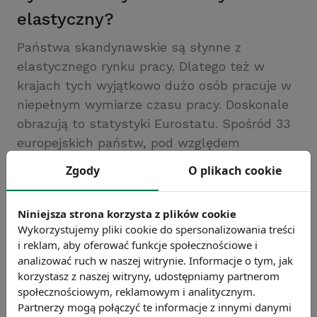
elastyczny?
Państwa skandynawskie są słynne z
elastycznego rynku pracy. Dlatego też w
krajach tych wyjątkowo dużo osób pracuje w
niepełnym wymiarze czasu pracy. Doskonale
obrazują to statystyki Eurostatu. Spośród 33
europejskich państw, pod względem
wysokości odsetka pracowników
Zgody
O plikach cookie
zatrudnionych na niepełny etat, Norwegia,
Szwecja i Dania zajęły kolejno 6., 7. i 8.
Niniejsza strona korzysta z plików cookie
miejsce. W przypadku Polski taka forma
Wykorzystujemy pliki cookie do spersonalizowania treści
zatrudnienia nie jest zbyt popularna. Odsetek
i reklam, aby oferować funkcje społecznościowe i
pracowników zatrudnionych w niepełnym
analizować ruch w naszej witrynie. Informacje o tym, jak
korzystasz z naszej witryny, udostępniamy partnerom
wymiarze czasu pracy wyniósł w 2014 roku
społecznościowym, reklamowym i analitycznym.
7,8%, co jest wynikiem znacznie poniżej
Partnerzy mogą połączyć te informacje z innymi danymi
średniej unijnej (20,4%).