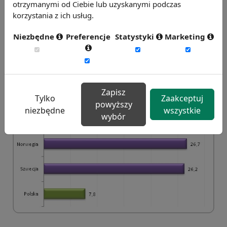
otrzymanymi od Ciebie lub uzyskanymi podczas
korzystania z ich usług.
Niezbędne
Preferencje
Statystyki
Marketing
Odsetek pracowników pracujących w niepełnym
wymiarze czasu pracy w państwach
skandynawskich i Polsce w 2014 roku (w %)
Zapisz
Tylko
Zaakceptuj
powyższy
niezbędne
wszystkie
wybór