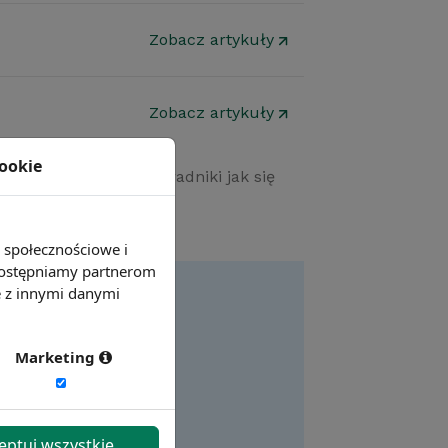
Zobacz artykuły
Zobacz artykuły
cookie
różnych dziedzin. Poradniki jak się
e społecznościowe i
 udostępniamy partnerom
e z innymi danymi
Marketing
eptuj wszystkie