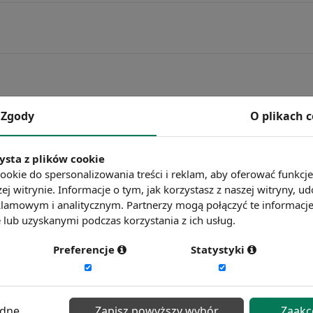
Zgody
O plikach 
 zawody deficytowe, perspektywy pracy dla specjalistów z 
ch pracownicy są najbardziej poszukiwani.
ysta z plików cookie
ookie do spersonalizowania treści i reklam, aby oferować funkcj
ej witrynie. Informacje o tym, jak korzystasz z naszej witryny,
lamowym i analitycznym. Partnerzy mogą połączyć te informacj
lub uzyskanymi podczas korzystania z ich usług.
Preferencje
Statystyki
ędne
Zapisz powyższy wybór
Zaakc