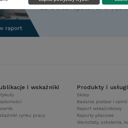
ublikacje i wskaźniki
Produkty i usług
tykuły
Sklep
iadomości
Badania postaw i opinii
łownik
Raport wskaźnikowy
kaźniki rynku pracy
Raporty płacowe
Warsztaty, szkolenia, k