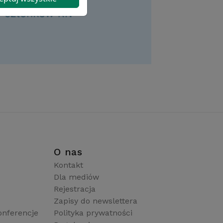
i
O nas
Kontakt
Dla mediów
Rejestracja
Zapisy do newslettera
onferencje
Polityka prywatności