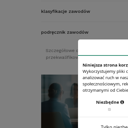
klasyfikacje zawodów
podręcznik zawodów
Szczegółowe opisy i analizy zawodów,
przekwalifikować i w których zawoda
Niniejsza strona korz
Wykorzystujemy pliki c
analizować ruch w nasz
społecznościowym, rek
otrzymanymi od Ciebie 
Niezbędne
Tylko niezb