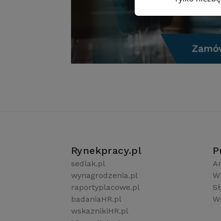
Rynekpracy.pl
P
sedlak.pl
Ar
wynagrodzenia.pl
W
raportyplacowe.pl
S
badaniaHR.pl
Ws
wskaznikiHR.pl