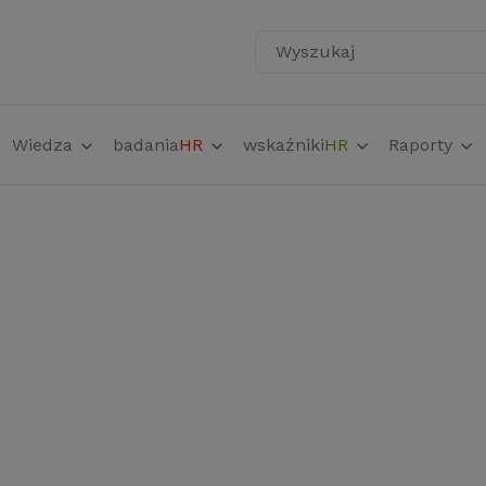
Wyszukaj
Wiedza
badania
HR
wskaźniki
HR
Raporty