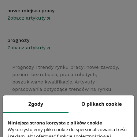
nowe miejsca pracy
Zobacz artykuły
prognozy
Zobacz artykuły
Prognozy i trendy rynku pracy: nowe zawody,
poziom bezrobocia, praca młodych,
poszukiwane kwalifikacje. Artykuły i
opracowania dotyczące trendów na rynku
pracy. Opisujemy zawody deficytowe i
Zgody
O plikach cookie
nadwyżkowe, prognozy dotyczące pracy w
sektorze high-tech, zmiany liczby absolwentów
szkół wyższych, rynek pracy IT, zmiany w
Niniejsza strona korzysta z plików cookie
kosztach pracy w Polsce i na świecie (ze
Wykorzystujemy pliki cookie do spersonalizowania treści
szczególnym uwzględnieniem informatyków
i reklam, aby oferować funkcje społecznościowe i