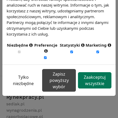
na rynku pracy w Unii Europejskiej).
analizować ruch w naszej witrynie. Informacje o tym, jak
korzystasz z naszej witryny, udostępniamy partnerom
społecznościowym, reklamowym i analitycznym.
Partnerzy mogą połączyć te informacje z innymi danymi
otrzymanymi od Ciebie lub uzyskanymi podczas
korzystania z ich usług.
Niezbędne
Preferencje
Statystyki
Marketing
Zapisz
Tylko
Zaakceptuj
powyższy
niezbędne
wszystkie
wybór
Rynekpracy.pl
sedlak.pl
wynagrodzenia.pl
raportyplacowe.pl