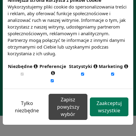
Wykorzystujemy pliki cookie do spersonalizowania treści
*Pola obowiązkowe
i reklam, aby oferować funkcje społecznościowe i
analizować ruch w naszej witrynie. Informacje o tym, jak
Kontakt
korzystasz z naszej witryny, udostępniamy partnerom
Redakcja portalu rynekpracy.pl
społecznościowym, reklamowym i analitycznym.
ul. Królowej Jadwigi 189 B
Partnerzy mogą połączyć te informacje z innymi danymi
30-220 Kraków
otrzymanymi od Ciebie lub uzyskanymi podczas
e-mail:
redakcja@rynekpracy.pl
korzystania z ich usług.
tel.: (12) 423 00 41
Niezbędne
Preferencje
Statystyki
Marketing
Dla mediów
Właściciel portalu
Zapisz
Tylko
Zaakceptuj
powyższy
niezbędne
wszystkie
wybór