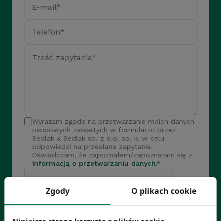
E-mail*
Telefon*
Treść zapytania*
Wyrażam zgodę na przetwarzanie moich danych
osobowych zawartych w formularzu przez
Sedlak
Sedlak sp. z o.o. sp. k. w celu
&
odpowiedzi na przesłane zapytanie.
Oświadczam, że zapoznałem/zapoznałam się z
informacją o przetwarzaniu danych.*
Zgody
O plikach cookie
Wyślij
Niniejsza strona korzysta z plików cookie