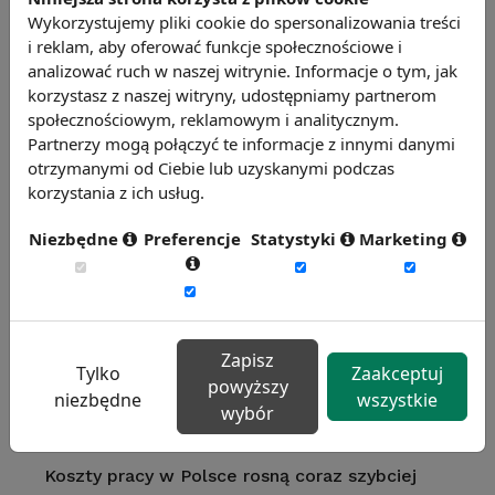
Efektywny pion personalny – co to oznacza?
Wykorzystujemy pliki cookie do spersonalizowania treści
i reklam, aby oferować funkcje społecznościowe i
analizować ruch w naszej witrynie. Informacje o tym, jak
korzystasz z naszej witryny, udostępniamy partnerom
Jak zmniejszyć absencję?
społecznościowym, reklamowym i analitycznym.
Partnerzy mogą połączyć te informacje z innymi danymi
otrzymanymi od Ciebie lub uzyskanymi podczas
Jak skutecznie wykorzystywać wskaźniki
korzystania z ich usług.
efektywności?
Niezbędne
Preferencje
Statystyki
Marketing
Jak zwiększyć zyski firmy?
Zapisz
Wskaźniki HR – jak wybrać wskaźniki
Tylko
Zaakceptuj
powyższy
najważniejsze dla mojej firmy?
niezbędne
wszystkie
wybór
Koszty pracy w Polsce rosną coraz szybciej