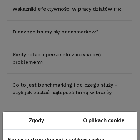
Wskaźniki efektywności w pracy działów HR
Dlaczego boimy się benchmarków?
Kiedy rotacja personelu zaczyna być
problemem?
Co to jest benchmarking i do czego służy –
czyli jak zostać najlepszą firmą w branży.
Jak radzić sobie z niską efektywnością
Zgody
O plikach cookie
pracowników?
Niniejsza strona korzysta z plików cookie