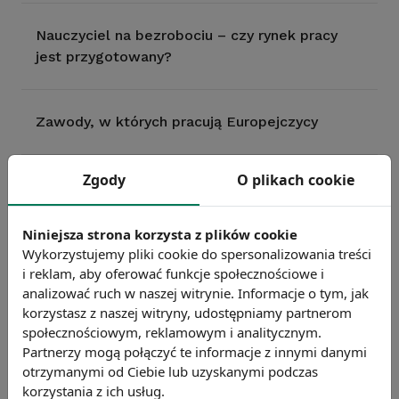
Nauczyciel na bezrobociu – czy rynek pracy
jest przygotowany?
Zawody, w których pracują Europejczycy
Zgody
O plikach cookie
„Zieloni“ specjaliści – o pracy w polskim
sektorze energetyki odnawialnej
Niniejsza strona korzysta z plików cookie
Wykorzystujemy pliki cookie do spersonalizowania treści
i reklam, aby oferować funkcje społecznościowe i
Nie wszyscy nauczyciele świętują
analizować ruch w naszej witrynie. Informacje o tym, jak
korzystasz z naszej witryny, udostępniamy partnerom
społecznościowym, reklamowym i analitycznym.
Pracujący w branży R&D w krajach Unii
Partnerzy mogą połączyć te informacje z innymi danymi
Europejskiej
otrzymanymi od Ciebie lub uzyskanymi podczas
korzystania z ich usług.