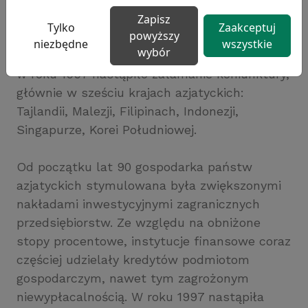
Europejskim Rynku Walutowym w roku 1992,
Zapisz
Tylko
Zaakceptuj
powyższy
poprzez destabilizację waluty w Meksyku
niezbędne
wszystkie
wybór
(tzw. kryzys tequila) dwa lata później. Z kolei
w roku 1997 nastąpiło załamanie koniunktury,
głównie w sześciu krajach azjatyckich:
Tajlandii, Malezji, Filipinach, Indonezji,
Singapurze, Korei Południowej.
Od początku lat 90 gospodarka państw
azjatyckich stymulowana była zwiększonymi
nakładami inwestycyjnymi zagranicznych
przedsiębiorstw. Ze względu na obniżone
stopy procentowe, instytucje finansowe coraz
częściej udzielały kredytów podmiotom
gospodarczym, nawet tym zagrożonym
niewypłacalnością. W roku 1997 nastąpiła