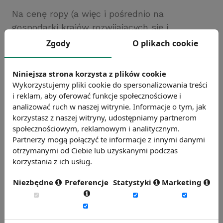
Na cenę ropy (a więc i pośrednio na
gospodarki krajów rozwijających się i
rozwiniętych) ma wpływ wiele innych
Zgody
O plikach cookie
czynników, np. atak na WTC 11 września 2001
roku czy klęski żywiołowe, takie jak Huragan
Niniejsza strona korzysta z plików cookie
Katrina (2005). Gospodarka krajów
Wykorzystujemy pliki cookie do spersonalizowania treści
rozwiniętych i rozwijających się stanowi sieć
i reklam, aby oferować funkcje społecznościowe i
analizować ruch w naszej witrynie. Informacje o tym, jak
naczyń połączonych, stąd trudno jest
korzystasz z naszej witryny, udostępniamy partnerom
wyizolować jeden konkretny czynnik i
społecznościowym, reklamowym i analitycznym.
przeanalizować go niezależnie.
Partnerzy mogą połączyć te informacje z innymi danymi
otrzymanymi od Ciebie lub uzyskanymi podczas
korzystania z ich usług.
Azjatycki kryzys walutowy i jego
Niezbędne
Preferencje
Statystyki
Marketing
skutki
Lata 90. cechowały się częstymi krachami
finansowymi – począwszy od kryzysu na