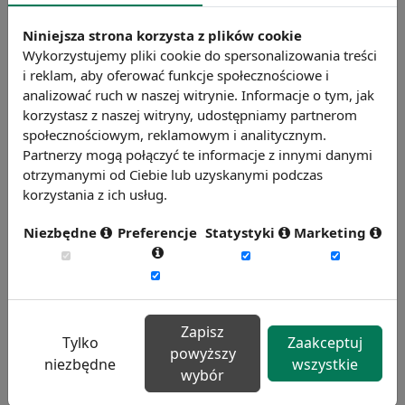
personalnej, w tym absencję, fluktuację i
Niniejsza strona korzysta z plików cookie
efektywność pracy.
Wykorzystujemy pliki cookie do spersonalizowania treści
Weź udział w badaniu
i reklam, aby oferować funkcje społecznościowe i
analizować ruch w naszej witrynie. Informacje o tym, jak
korzystasz z naszej witryny, udostępniamy partnerom
społecznościowym, reklamowym i analitycznym.
Partnerzy mogą połączyć te informacje z innymi danymi
otrzymanymi od Ciebie lub uzyskanymi podczas
korzystania z ich usług.
Niezbędne
Preferencje
Statystyki
Marketing
Badanie satysfakcji w Twojej firmie
13 wymiarów oceny, aktualne benchmarki
ogólnopolskie, branżowe i regionalne.
Zapisz
Dowiedz się więcej
Tylko
Zaakceptuj
powyższy
niezbędne
wszystkie
wybór