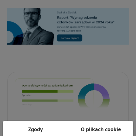
Badanie wskaźnikiHR 2026
Zgody
O plikach cookie
Zmierz 59 wskaźników efektywności