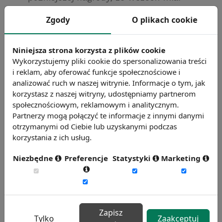
słuszne wg teorii sprawiedliwości);
Zgody
O plikach cookie
opracowanie systemu szkoleń;
przejrzysty system wynagradzania i
Niniejsza strona korzysta z plików cookie
premiowania.
Wykorzystujemy pliki cookie do spersonalizowania treści
i reklam, aby oferować funkcje społecznościowe i
analizować ruch w naszej witrynie. Informacje o tym, jak
Patrz też:
Motywatory
,
Demotywacja
,
korzystasz z naszej witryny, udostępniamy partnerom
Hackmana i Oldhama teoria Satysfakcji z
społecznościowym, reklamowym i analitycznym.
pracy
,
Dwuczynnikowa metoda Herzberga
Partnerzy mogą połączyć te informacje z innymi danymi
otrzymanymi od Ciebie lub uzyskanymi podczas
Chcesz wiedzieć więcej?
korzystania z ich usług.
Zobacz więcej haseł
Niezbędne
Preferencje
Statystyki
Marketing
Zapisz
Tylko
Zaakceptuj