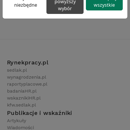
powyższy
niezbędne
wszystkie
wybór
Rynekpracy.pl
sedlak.pl
wynagrodzenia.pl
raportyplacowe.pl
badaniaHR.pl
wskaznikiHR.pl
kfw.sedlak.pl
Publikacje i wskaźniki
Artykuły
Wiadomości