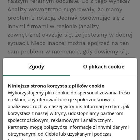
naszym feralnym oddziale. Co z tego wynika?
Analizy wewnętrzne sugerowały, że mamy
problem z rotacją. Jednak porównując się z
innymi firmami w regionie (analizy
zewnętrzne) okazuje się, że jesteśmy w dobrej
sytuacji. Nieco inaczej można spojrzeć na ten
sam problem w momencie, gdy dowiemy się,
że kierownik naszego oddziału ma problemy z
Zgody
O plikach cookie
zarządzaniem. Warto wtedy rozważyć również
opcję, w jaki sposób jego styl kierowania
wpływa na rotację (analizy wewnętrzne).
Niniejsza strona korzysta z plików cookie
Wykorzystujemy pliki cookie do spersonalizowania treści
i reklam, aby oferować funkcje społecznościowe i
analizować ruch w naszej witrynie. Informacje o tym, jak
Analityk HR czyli kto?
korzystasz z naszej witryny, udostępniamy partnerom
społecznościowym, reklamowym i analitycznym.
Partnerzy mogą połączyć te informacje z innymi danymi
Na koniec zostawiłem kwestie związane z
otrzymanymi od Ciebie lub uzyskanymi podczas
możliwościami działów HR w zakresie