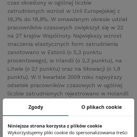
czas określony w ogólnej liczbie
zatrudnionych wzrósł w Unii Europejskiej z
18,3% do 18,8%. W omawianym okresie udział
pracowników czasowych zwiększył się w 22
na 27 krajów Wspólnoty. Największy wzrost
znaczenia elastycznych form zatrudnienia
zanotowano w Estonii (o 5,3 punktu
procentowego), w Irlandii (o 2,3 punktu), na
Litwie (o 2,1 punktu) oraz na Słowacji (o 1,8
punktu). W II kwartale 2009 roku najwyższy
odsetek pracowników czasowych w ogólnej
liczbie zatrudnionych rejestrowano w Holandii
(48,2%), w Szwecji (27%) oraz w Niemczech
Zgody
O plikach cookie
(26,3%).
Źródło: Eurostat
Niniejsza strona korzysta z plików cookie
Chcesz wiedzieć więcej?
Wykorzystujemy pliki cookie do spersonalizowania treści
Zobacz więcej wiadomości