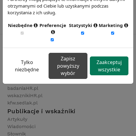
otrzymanymi od Ciebie lub uzyskanymi podczas
korzystania z ich usług.
Niezbędne
Preferencje
Statystyki
Marketing
Rynekpracy.pl
Zapisz
Tylko
Zaakceptuj
powyższy
sedlak.pl
niezbędne
wszystkie
wybór
wynagrodzenia.pl
raportyplacowe.pl
badaniaHR.pl
wskaznikiHR.pl
kfw.sedlak.pl
Publikacje i wskaźniki
Artykuły
Wiadomości
Słownik