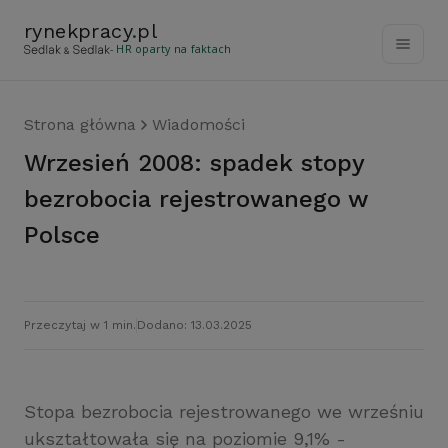
rynekpracy
.
pl
- HR oparty na faktach
Strona główna
Wiadomości
Wrzesień 2008: spadek stopy
bezrobocia rejestrowanego w
Polsce
Przeczytaj w 1 min.
Dodano: 13.03.2025
Stopa bezrobocia rejestrowanego we wrześniu
ukształtowała się na poziomie 9,1% -