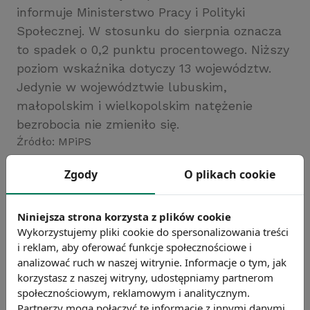
informuje Ministerstwo Pracy i Polityki
Społecznej. W stosunku do sierpnia oznacza
to spadek o 0,2 punktu procentowego. Niższy
poziom wskaźnika dotyczy 13 województw.
Jedynie w województwie lubuskim,
małopolskim i wielkopolskim natężenie
bezrobocia nie zmieniło się.
Źródło: MPiPS
Chcesz wiedzieć więcej?
Zgody
O plikach cookie
Zobacz więcej wiadomości
Niniejsza strona korzysta z plików cookie
Wykorzystujemy pliki cookie do spersonalizowania treści
i reklam, aby oferować funkcje społecznościowe i
analizować ruch w naszej witrynie. Informacje o tym, jak
korzystasz z naszej witryny, udostępniamy partnerom
społecznościowym, reklamowym i analitycznym.
Partnerzy mogą połączyć te informacje z innymi danymi