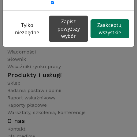
raportyplacowe.pl
badaniaHR.pl
wskaznikiHR.pl
Zapisz
Tylko
Zaakceptuj
kfw.sedlak.pl
powyższy
niezbędne
wszystkie
wybór
Publikacje i wskaźniki
Artykuły
Wiadomości
Słownik
Wskaźniki rynku pracy
Produkty i usługi
Sklep
Badania postaw i opinii
Raport wskaźnikowy
Raporty płacowe
Warsztaty, szkolenia, konferencje
O nas
Kontakt
Dla mediów