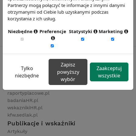
Partnerzy mogą połączyć te informacje z innymi danymi
otrzymanymi od Ciebie lub uzyskanymi podczas
korzystania z ich usług.
Niezbędne
Preferencje
Statystyki
Marketing
Zapisz
Tylko
Zaakceptuj
Rynekpracy.pl
powyższy
niezbędne
wszystkie
sedlak.pl
wybór
wynagrodzenia.pl
raportyplacowe.pl
badaniaHR.pl
wskaznikiHR.pl
kfw.sedlak.pl
Publikacje i wskaźniki
Artykuły