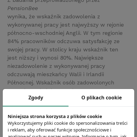
PensionBee
wynika, że wskaźnik zadowolenia z
wykonywanej pracy jest najwyższy w rejonie
północno-wschodniej Anglii. W tym regionie
84% pracowników odczuwa satysfakcję ze
swojej pracy. W stolicy kraju wskaźnik ten
jest niższy i wynosi 80%. Największe
niezadowolenie z wykonywanej pracy
odczuwają mieszkańcy Walii i Irlandii
Północnej. Wskaźnik osób zadowolonych
wynosi tam kolejno 16% i 17%.
Zgody
O plikach cookie
Źródło: https://www.polishexpress.co.uk
Chcesz wiedzieć więcej?
Niniejsza strona korzysta z plików cookie
Zobacz więcej wiadomości
Wykorzystujemy pliki cookie do spersonalizowania treści
i reklam, aby oferować funkcje społecznościowe i
analizować ruch w naszej witrynie. Informacje o tym, jak