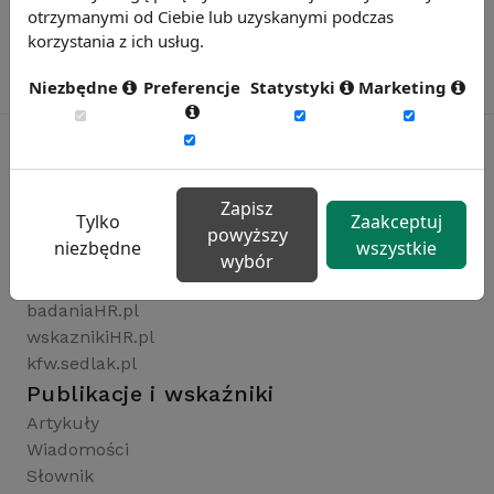
otrzymanymi od Ciebie lub uzyskanymi podczas
korzystania z ich usług.
Niezbędne
Preferencje
Statystyki
Marketing
Rynekpracy.pl
Zapisz
Tylko
Zaakceptuj
sedlak.pl
powyższy
niezbędne
wszystkie
wynagrodzenia.pl
wybór
raportyplacowe.pl
badaniaHR.pl
wskaznikiHR.pl
kfw.sedlak.pl
Publikacje i wskaźniki
Artykuły
Wiadomości
Słownik