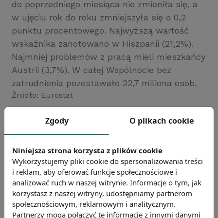
do poprzedniego miesiąca nie zmieniła się, a
w ujęciu rok do roku zmniejszyła się o 0,2
punktu procentowego. Najwyższą wartość
wskaźnika zanotowano w Hiszpanii (21,2%).
Najmniej problemów z pracą mieli mieszkańcy
Austrii (3,7%). W całej Wspólnocie bez
zatrudnienia pozostawało 22,7 miliona osób.
Źródło: Eurostat
Chcesz wiedzieć więcej?
Zgody
O plikach cookie
Zobacz więcej wiadomości
Niniejsza strona korzysta z plików cookie
Wykorzystujemy pliki cookie do spersonalizowania treści
i reklam, aby oferować funkcje społecznościowe i
analizować ruch w naszej witrynie. Informacje o tym, jak
korzystasz z naszej witryny, udostępniamy partnerom
społecznościowym, reklamowym i analitycznym.
Partnerzy mogą połączyć te informacje z innymi danymi