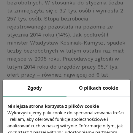
bezrobotnych. W stosunku do stycznia liczba
ta zmniejszyła się o 3,7 tys. osób i wyniosła 2
257 tys. osób. Stopa bezrobocia
rejestrowanego pozostała na poziomie ze
stycznia 2014 roku (14%). Jak podkreślił
minister Władysław Kosiniak-Kamysz, spadek
liczby bezrobotnych w lutym ostatni raz miał
miejsce w 2008 roku. Pracodawcy zgłosili w
lutym 2014 roku do urzędów pracy 95,7 tys.
ofert pracy – również najwięcej od 6 lat.
Źródło: Ministerstwo Pracy i Polityki Społecznej
Zgody
O plikach cookie
Chcesz wiedzieć więcej?
Zobacz więcej wiadomości
Niniejsza strona korzysta z plików cookie
Wykorzystujemy pliki cookie do spersonalizowania treści
i reklam, aby oferować funkcje społecznościowe i
analizować ruch w naszej witrynie. Informacje o tym, jak
korzystasz z naszej witryny, udostępniamy partnerom