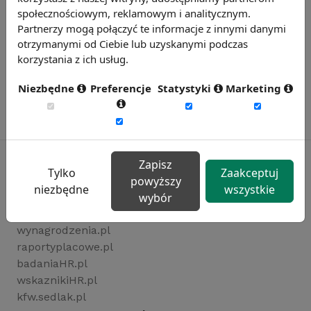
społecznościowym, reklamowym i analitycznym.
Partnerzy mogą połączyć te informacje z innymi danymi
otrzymanymi od Ciebie lub uzyskanymi podczas
korzystania z ich usług.
Niezbędne
Preferencje
Statystyki
Marketing
Zapisz
Tylko
Zaakceptuj
powyższy
niezbędne
wszystkie
Rynekpracy.pl
wybór
sedlak.pl
wynagrodzenia.pl
raportyplacowe.pl
badaniaHR.pl
wskaznikiHR.pl
kfw.sedlak.pl