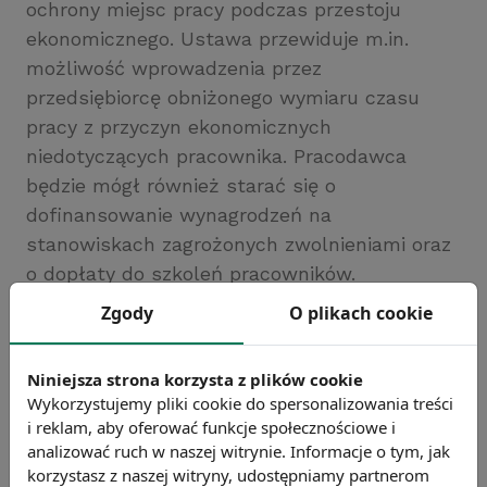
ochrony miejsc pracy podczas przestoju
ekonomicznego. Ustawa przewiduje m.in.
możliwość wprowadzenia przez
przedsiębiorcę obniżonego wymiaru czasu
pracy z przyczyn ekonomicznych
niedotyczących pracownika. Pracodawca
będzie mógł również starać się o
dofinansowanie wynagrodzeń na
stanowiskach zagrożonych zwolnieniami oraz
o dopłaty do szkoleń pracowników.
Źródło: Ministerstwo Pracy i Polityki Społecznej
Zgody
O plikach cookie
Chcesz wiedzieć więcej?
Zobacz więcej wiadomości
Niniejsza strona korzysta z plików cookie
Wykorzystujemy pliki cookie do spersonalizowania treści
i reklam, aby oferować funkcje społecznościowe i
analizować ruch w naszej witrynie. Informacje o tym, jak
korzystasz z naszej witryny, udostępniamy partnerom