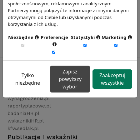
społecznościowym, reklamowym i analitycznym.
Partnerzy mogą połączyć te informacje z innymi danymi
otrzymanymi od Ciebie lub uzyskanymi podczas
korzystania z ich usług.
Niezbędne
Preferencje
Statystyki
Marketing
Zapisz
Tylko
Zaakceptuj
powyższy
Rynekpracy.pl
niezbędne
wszystkie
wybór
sedlak.pl
wynagrodzenia.pl
raportyplacowe.pl
badaniaHR.pl
wskaznikiHR.pl
kfw.sedlak.pl
Publikacje i wskaźniki