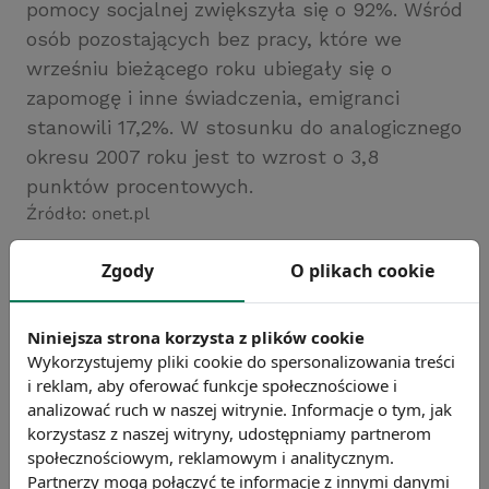
pomocy socjalnej zwiększyła się o 92%. Wśród
osób pozostających bez pracy, które we
wrześniu bieżącego roku ubiegały się o
zapomogę i inne świadczenia, emigranci
stanowili 17,2%. W stosunku do analogicznego
okresu 2007 roku jest to wzrost o 3,8
punktów procentowych.
Źródło: onet.pl
Chcesz wiedzieć więcej?
Zgody
O plikach cookie
Zobacz więcej wiadomości
Niniejsza strona korzysta z plików cookie
Wykorzystujemy pliki cookie do spersonalizowania treści
i reklam, aby oferować funkcje społecznościowe i
analizować ruch w naszej witrynie. Informacje o tym, jak
korzystasz z naszej witryny, udostępniamy partnerom
społecznościowym, reklamowym i analitycznym.
Partnerzy mogą połączyć te informacje z innymi danymi