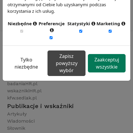
otrzymanymi od Ciebie lub uzyskanymi podczas
korzystania z ich usług.
Niezbędne
Preferencje
Statystyki
Marketing
Rynekpracy.pl
Zapisz
Tylko
Zaakceptuj
sedlak.pl
powyższy
niezbędne
wszystkie
wynagrodzenia.pl
wybór
raportyplacowe.pl
badaniaHR.pl
wskaznikiHR.pl
kfw.sedlak.pl
Publikacje i wskaźniki
Artykuły
Wiadomości
Słownik