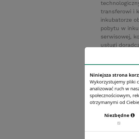
technologiczn
transferowi i 
inkubatorze o
pobytu w inkub
serwisowej, k
usługi doradcz
biznesowych.
powstałej, inn
samodzielnego
Niniejsza strona korz
do 5 lat.
Wykorzystujemy pliki c
analizować ruch w nasz
Chcesz wiedzie
społecznościowym, rek
otrzymanymi od Ciebie 
Niezbędne