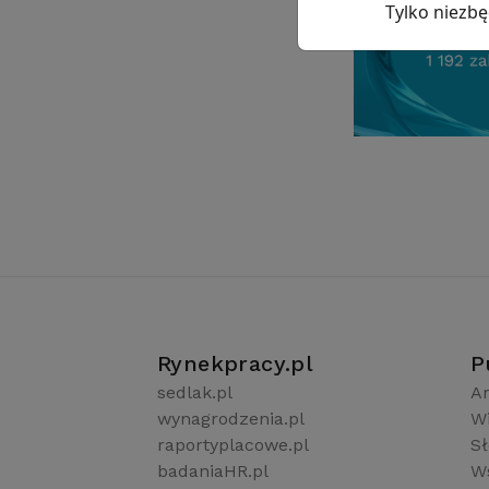
Tylko niezb
Rynekpracy.pl
P
sedlak.pl
Ar
wynagrodzenia.pl
W
raportyplacowe.pl
S
badaniaHR.pl
Ws