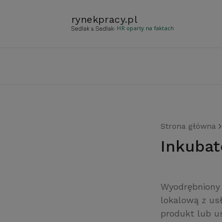
rynekpracy
.
pl
- HR oparty na faktach
Strona główna
inkuba
Wyodrębniony o
lokalową z us
produkt lub u