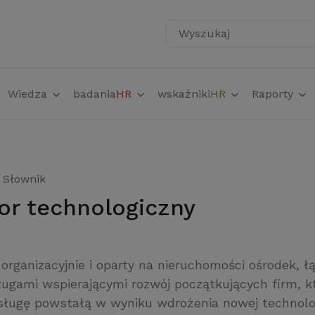
Wyszukaj
Wiedza
badania
HR
wskaźniki
HR
Raporty
Słownik
tor technologiczny
rganizacyjnie i oparty na nieruchomości ośrodek, ł
ługami wspierającymi rozwój początkujących firm, kt
sługę powstałą w wyniku wdrożenia nowej technolog