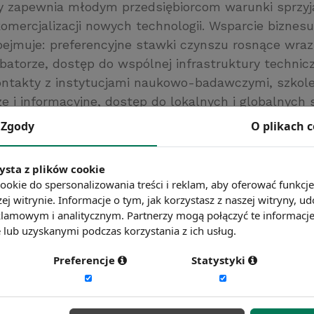
y zapewnia młodym przedsiębiorcom warunki sprzyj
komercjalizacji nowych technologii. Wsparcie biznes
bejmuje: preferencyjne stawki czynszu rosnące wr
atorze, dostęp do wspólnej infrastruktury technicz
ontakty z instytucjami naukowo-badawczymi, szkole
e i informacyjne, dostęp do lokalnych i globalnych s
 Głównym celem inkubatora technologicznego jest
Zgody
O plikach 
owacyjnej firmie w osiągnięciu dojrzałości i zdolnośc
 funkcjonowania. Okres pobytu firmy w inkubatorze
ysta z plików cookie
ookie do spersonalizowania treści i reklam, aby oferować funkcj
ej witrynie. Informacje o tym, jak korzystasz z naszej witryny,
ć więcej?
Zobacz więcej haseł
lamowym i analitycznym. Partnerzy mogą połączyć te informacj
lub uzyskanymi podczas korzystania z ich usług.
Preferencje
Statystyki