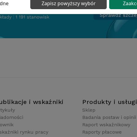
ędne
Zapisz powyższy wybór
Zaakc
ublikacje i wskaźniki
Produkty i usług
tykuły
Sklep
iadomości
Badania postaw i opinii
łownik
Raport wskaźnikowy
kaźniki rynku pracy
Raporty płacowe