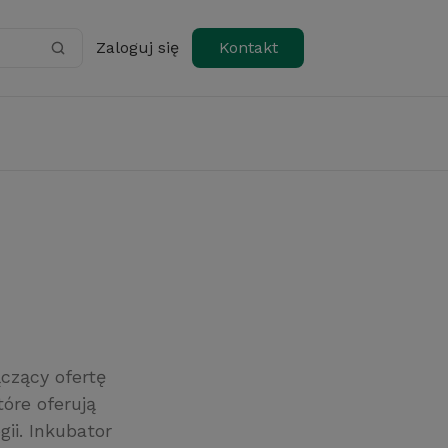
Zaloguj się
Kontakt
ączący ofertę
óre oferują
ii. Inkubator