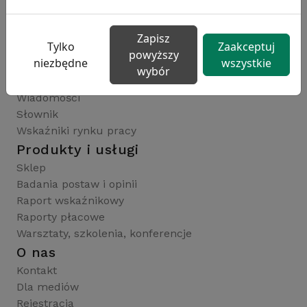
badaniaHR.pl
wskaznikiHR.pl
Zapisz
kfw.sedlak.pl
Tylko
Zaakceptuj
powyższy
Publikacje i wskaźniki
niezbędne
wszystkie
wybór
Artykuły
Wiadomości
Słownik
Wskaźniki rynku pracy
Produkty i usługi
Sklep
Badania postaw i opinii
Raport wskaźnikowy
Raporty płacowe
Warsztaty, szkolenia, konferencje
O nas
Kontakt
Dla mediów
Rejestracja