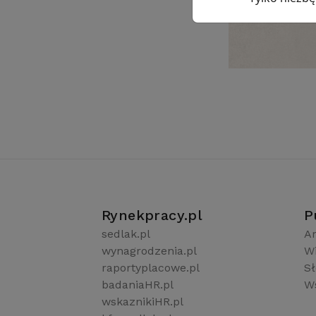
Rynekpracy.pl
P
sedlak.pl
Ar
wynagrodzenia.pl
W
raportyplacowe.pl
S
badaniaHR.pl
Ws
wskaznikiHR.pl