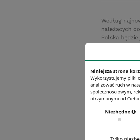
Według najnow
należących do
Polska będzie
wzrost gospod
były mniej op
procentowych
Źródło: Komisja
Niniejsza strona korz
Wykorzystujemy pliki c
Chcesz wiedzie
analizować ruch w nasz
społecznościowym, rek
otrzymanymi od Ciebie 
Niezbędne
Tylko niezb