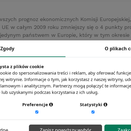
szych prognoz ekonomicznych Komisji Europejskiej
 UE w całym 2009 roku zmniejszy się o 4 punkty pr
 jedynym państwem w Europie, który w tym okresie
arczy (+1% PKB). Jeszcze w maju prognozy KE dotyc
Zgody
O plikach 
tymistyczne i mówiły o spadku PKB rzędu 1,4 punkt
.
 Europejska
ysta z plików cookie
ookie do spersonalizowania treści i reklam, aby oferować funkcj
ć więcej?
Zobacz więcej wiadomości
ej witrynie. Informacje o tym, jak korzystasz z naszej witryny,
lamowym i analitycznym. Partnerzy mogą połączyć te informacj
lub uzyskanymi podczas korzystania z ich usług.
Preferencje
Statystyki
ędne
Zapisz powyższy wybór
Zaakc