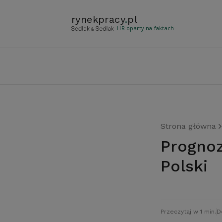
rynekpracy
.
pl
- HR oparty na faktach
Strona główna
Prognoza wzrostu gospodarczego tylko dla
Polski
Przeczytaj w 1 min.
D