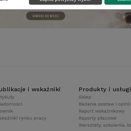
ublikacje i wskaźniki
Produkty i usług
tykuły
Sklep
iadomości
Badania postaw i opinii
łownik
Raport wskaźnikowy
kaźniki rynku pracy
Raporty płacowe
Warsztaty, szkolenia, k