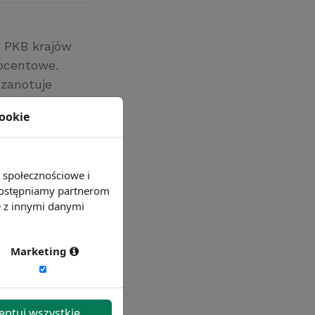
, PKB krajów
ocentowe.
 zanotuje
zące Polski
cookie
ów
e społecznościowe i
 udostępniamy partnerom
e z innymi danymi
Marketing
eptuj wszystkie