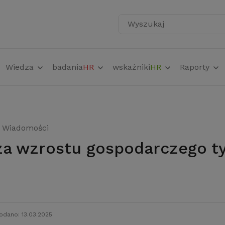
Wyszukaj
Wiedza
badania
HR
wskaźniki
HR
Raporty
Wiadomości
odano: 13.03.2025