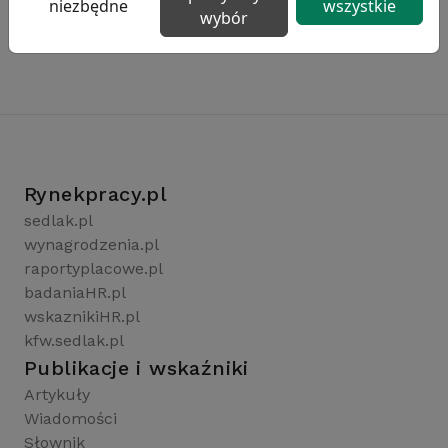
niezbędne
wszystkie
wybór
Rynekpracy.pl
sedlak.pl
wynagrodzenia.pl
raportyplacowe.pl
badaniaHR.pl
wskaznikiHR.pl
kfw.sedlak.pl
Publikacje i wskaźniki
Artykuły
Wiadomości
Słownik