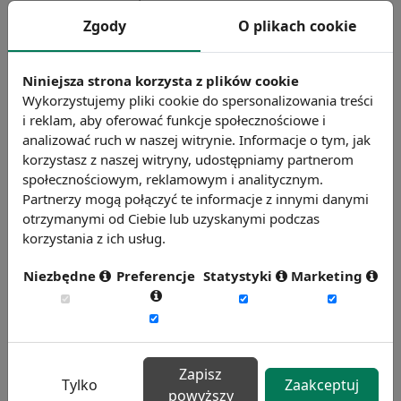
pracy lub rozpoczęcie działalności
Zgody
O plikach cookie
gospodarczej. Nowelizacja wprowadza również
przepisy mające w konsekwencji rozwinąć
Niniejsza strona korzysta z plików cookie
współpracę urzędów z prywatnymi agencjami
Wykorzystujemy pliki cookie do spersonalizowania treści
zatrudnienia. Novum stanowi także
i reklam, aby oferować funkcje społecznościowe i
uzależnienie premiowania pracowników
analizować ruch w naszej witrynie. Informacje o tym, jak
korzystasz z naszej witryny, udostępniamy partnerom
urzędów pracy od efektywności ich działania.
społecznościowym, reklamowym i analitycznym.
Źródło: IAR
Partnerzy mogą połączyć te informacje z innymi danymi
Chcesz wiedzieć więcej?
otrzymanymi od Ciebie lub uzyskanymi podczas
korzystania z ich usług.
Zobacz więcej wiadomości
Niezbędne
Preferencje
Statystyki
Marketing
Zapisz
Tylko
Zaakceptuj
powyższy