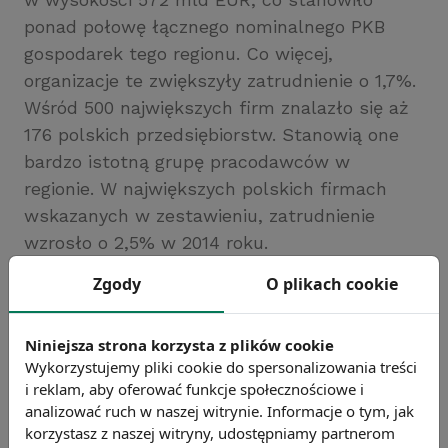
ponad połowę łącznego nominalnego PKB
gospodarek tego regionu. Co więcej,
organizacje te zwiększyły zatrudnienie o 1,7%.
Wśród 500 największych firm znalazło się aż
176 polskich przedsiębiorstw. Stanowią one
bardzo istotną grupę pracodawców w
regionie. W największych polskich firmach
wskazanych w zestawieniu, zatrudnienie
wzrosło o 2,5% w 2014 roku.
Źródło: Coface
Zgody
O plikach cookie
Chcesz wiedzieć więcej?
Zobacz więcej wiadomości
Niniejsza strona korzysta z plików cookie
Wykorzystujemy pliki cookie do spersonalizowania treści
i reklam, aby oferować funkcje społecznościowe i
analizować ruch w naszej witrynie. Informacje o tym, jak
korzystasz z naszej witryny, udostępniamy partnerom