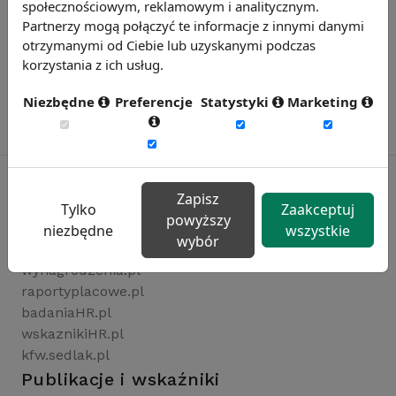
społecznościowym, reklamowym i analitycznym.
Partnerzy mogą połączyć te informacje z innymi danymi
otrzymanymi od Ciebie lub uzyskanymi podczas
korzystania z ich usług.
Niezbędne
Preferencje
Statystyki
Marketing
Zapisz
Tylko
Zaakceptuj
powyższy
Rynekpracy.pl
niezbędne
wszystkie
wybór
sedlak.pl
wynagrodzenia.pl
raportyplacowe.pl
badaniaHR.pl
wskaznikiHR.pl
kfw.sedlak.pl
Publikacje i wskaźniki