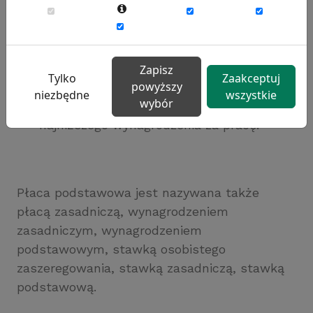
przewiduje, że w zamian za pracę należy
się godziwe wynagrodzenie, którego
warunki realizacji określają przepisy
zakładowego i stanowionego przez
Zapisz
Tylko
Zaakceptuj
powyższy
ustawodawcę prawa pracy oraz polityka
niezbędne
wszystkie
wybór
państwa, wyrażona w ustalaniu
najniższego wynagrodzenia za pracę.
Płaca podstawowa jest nazywana także
płacą zasadniczą, wynagrodzeniem
zasadniczym, wynagrodzeniem
podstawowym, stawką osobistego
zaszeregowania, stawką zasadniczą, stawką
podstawową.