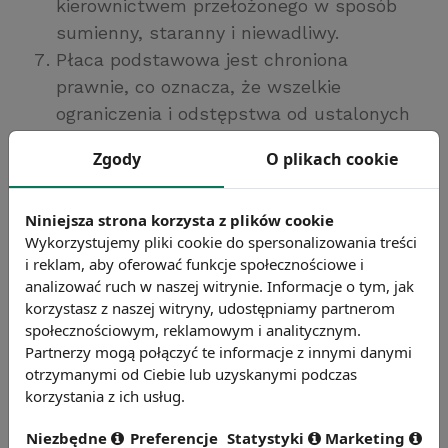
kierownictwem przełożonego w sposób
sumienny, staranny i niewadliwy.
Płaca podstawowa jest chroniona
prawnie, co oznacza, że wszelkie
ograniczenia i odstępstwa od ustalonych
przez prawo pracy zasad jej przyznawania
Zgody
O plikach cookie
podlegają szczególnej ochronie, w
przeciwieństwie do innych składników
Niniejsza strona korzysta z plików cookie
wynagrodzenia.
Wykorzystujemy pliki cookie do spersonalizowania treści
Płaca podstawowa ma charakter
i reklam, aby oferować funkcje społecznościowe i
równoważny pod względem prawnym,
analizować ruch w naszej witrynie. Informacje o tym, jak
tzn., że pracodawca płaci za usługę pracy
korzystasz z naszej witryny, udostępniamy partnerom
zgodnie z wartością tej usługi, tak, aby
społecznościowym, reklamowym i analitycznym.
Partnerzy mogą połączyć te informacje z innymi danymi
płaca stanowiła ekwiwalent pracy.
otrzymanymi od Ciebie lub uzyskanymi podczas
Równoważność pod względem prawnym
korzystania z ich usług.
nie odpowiada równowartości pod
względem ekonomicznym. Prawo pracy
Niezbędne
Preferencje
Statystyki
Marketing