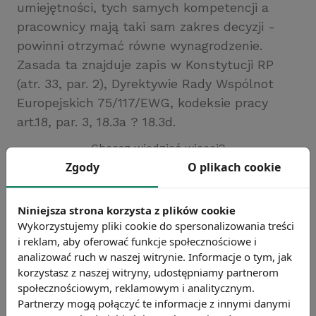
umiejętności, tych samych kompetencji a
pracownicy mają taki sam zakres decyzji -
powinni otrzymać równe wynagrodzenie.
Zasada ta znajduje zapis w Konstytucji RP
(atr. 33, par. 2), Dyrektywie Rady Wspólnot
Europejskich 75/117/EWG, kodeksie pracy
art.18, par. 3, 18.3a ? 18.3d.
Chcesz wiedzieć więcej?
Zobacz więcej haseł
Zgody
O plikach cookie
Niniejsza strona korzysta z plików cookie
Wykorzystujemy pliki cookie do spersonalizowania treści
i reklam, aby oferować funkcje społecznościowe i
analizować ruch w naszej witrynie. Informacje o tym, jak
korzystasz z naszej witryny, udostępniamy partnerom
społecznościowym, reklamowym i analitycznym.
Partnerzy mogą połączyć te informacje z innymi danymi