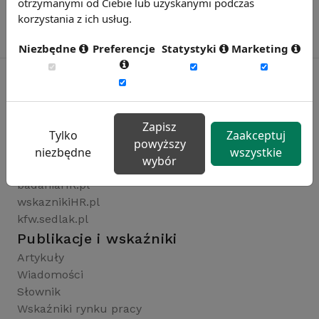
otrzymanymi od Ciebie lub uzyskanymi podczas
korzystania z ich usług.
Niezbędne
Preferencje
Statystyki
Marketing
Rynekpracy.pl
Zapisz
sedlak.pl
Tylko
Zaakceptuj
powyższy
wynagrodzenia.pl
niezbędne
wszystkie
wybór
raportyplacowe.pl
badaniaHR.pl
wskaznikiHR.pl
kfw.sedlak.pl
Publikacje i wskaźniki
Artykuły
Wiadomości
Słownik
Wskaźniki rynku pracy