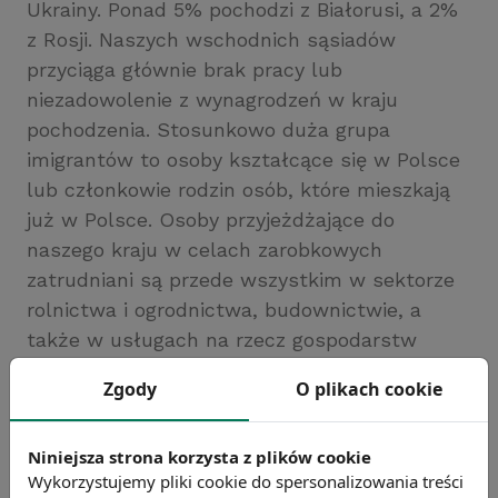
Ukrainy. Ponad 5% pochodzi z Białorusi, a 2%
z Rosji. Naszych wschodnich sąsiadów
przyciąga głównie brak pracy lub
niezadowolenie z wynagrodzeń w kraju
pochodzenia. Stosunkowo duża grupa
imigrantów to osoby kształcące się w Polsce
lub członkowie rodzin osób, które mieszkają
już w Polsce. Osoby przyjeżdżające do
naszego kraju w celach zarobkowych
zatrudniani są przede wszystkim w sektorze
rolnictwa i ogrodnictwa, budownictwie, a
także w usługach na rzecz gospodarstw
domowych. Około 40% badanych jest
Zgody
O plikach cookie
zatrudnionych dorywczo
Źródło: NBP
Niniejsza strona korzysta z plików cookie
Chcesz wiedzieć więcej?
Wykorzystujemy pliki cookie do spersonalizowania treści
Zobacz więcej wiadomości