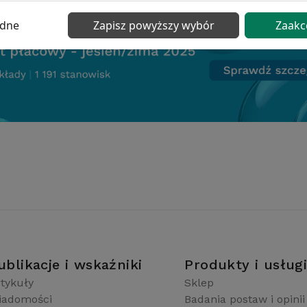
ędne
Zapisz powyższy wybór
Zaakc
ublikacje i wskaźniki
Produkty i usług
tykuły
Sklep
iadomości
Badania postaw i opinii