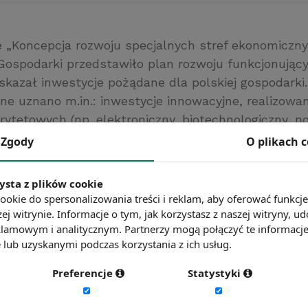
„Koncepcja rozwoju specjalnych stref ekonomiczny
Gospodarki przedstawiło plan rozwoju funkcjonując
skazał inwestycje pożądane dla polskiej gospodarki.
ne uznano m.in.: inwestycje innowacyjne, realizowa
orytetowych (np. elektroniczny, biotechnologiczny, 
spierające rozwój klastrów, parków technologicznych
Zgody
O plikach 
. Urzędnicy wskazali również na potrzebę przyciąga
zwiększających stopień industrializacji regionów or
ysta z plików cookie
isk optymalną dla lokalnych rynków pracy.
ookie do spersonalizowania treści i reklam, aby oferować funkcj
pl
ej witrynie. Informacje o tym, jak korzystasz z naszej witryny,
lamowym i analitycznym. Partnerzy mogą połączyć te informacj
ć więcej?
Zobacz więcej wiadomości
lub uzyskanymi podczas korzystania z ich usług.
Preferencje
Statystyki