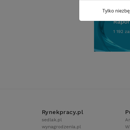
Tylko niezb
Rynekpracy.pl
P
sedlak.pl
Ar
wynagrodzenia.pl
W