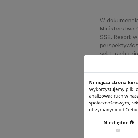
W dokumencie 
Ministerstwo 
SSE. Resort w
perspektywicz
sektorach pri
usług) oraz w
przemysłowych
przedsięwzięć 
Niniejsza strona korz
liczbę stanow
Wykorzystujemy pliki c
Źródło: mg.gov.
analizować ruch w nasz
społecznościowym, rek
Chcesz wiedzie
otrzymanymi od Ciebie 
Niezbędne