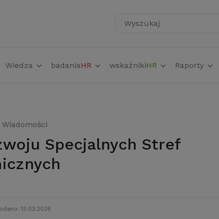
Wyszukaj
Wiedza
badania
HR
wskaźniki
HR
Raporty
Wiadomości
icznych
odano: 13.03.2025