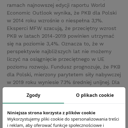
ramach najnowszej edycji raportu World
Economic Outlook wynika, że PKB dla Polski
w 2014 roku wzrośnie o niespełna 3,1%.
Eksperci MFW szacują, że przeciętny wzrost
PKB w latach 2014-2019 powinien utrzymać
się na poziomie 3,4%. Oznacza to, że w
perspektywie najbliższych lat nie możemy
liczyć na osiągnięcie przeciętnego w UE
poziomu rozwoju. Fundusz prognozuje, że PKB
dla Polski, mierzony parytetem siły nabywczej
w 2019 roku wyniesie 73% średniej unijnej. Dla
porównania, obecnie wskaźnik ten wynosi
Zgody
O plikach cookie
67%.
Źródło: Międzynarodowy Fundusz Walutowy
Niniejsza strona korzysta z plików cookie
Chcesz wiedzieć więcej?
Wykorzystujemy pliki cookie do spersonalizowania treści
Zobacz więcej wiadomości
i reklam, aby oferować funkcje społecznościowe i