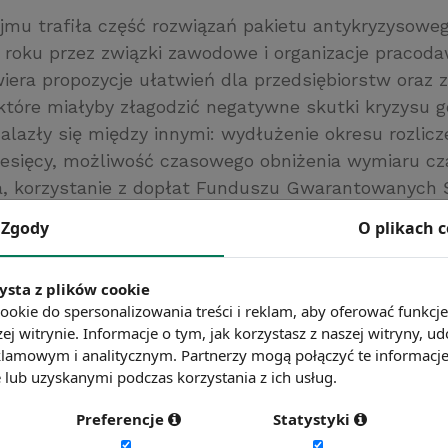
jmu trafiła część rozwiązań pakietu antykryzysowe
roku przez związki zawodowe i organizacje pracod
era propozycje ułatwień dla przedsiębiorstw oraz 
 które miałyby złagodzić negatywne skutki kryzysu 
alazły się między innymi: wydłużenie okresu rozlicz
iesięcy, możliwość czasowego obniżenia wymiaru cz
a, korzystanie z dopłat Funduszu Gwarantowanych
 w trakcie tzw. „przestoju ekonomicznego” oraz skr
Zgody
O plikach 
ów na czas określony do 24 miesięcy. Rząd chciałb
ostały uchwalone jeszcze przed wakacjami parlament
ysta z plików cookie
09 roku.
ookie do spersonalizowania treści i reklam, aby oferować funkcj
rawna.pl
ej witrynie. Informacje o tym, jak korzystasz z naszej witryny,
lamowym i analitycznym. Partnerzy mogą połączyć te informacj
ć więcej?
Zobacz więcej wiadomości
lub uzyskanymi podczas korzystania z ich usług.
Preferencje
Statystyki