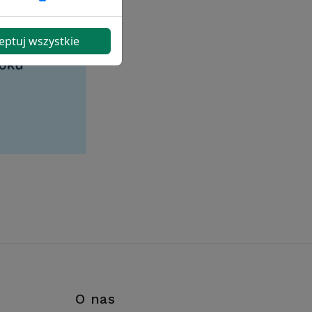
eptuj wszystkie
i
O nas