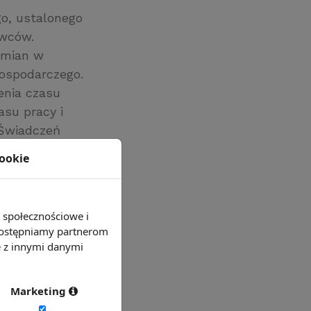
go, ustalonego
awców.
zmian w
gospodarczego.
enia czasu
asu pracy i
 Świadczeń
ócenie
cookie
y, aby nowe
arnymi, tj. do
e społecznościowe i
 udostępniamy partnerom
e z innymi danymi
Marketing