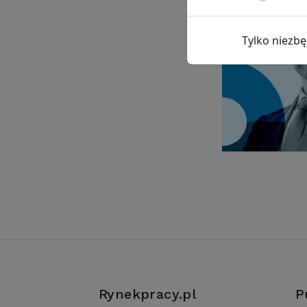
Tylko niezb
Rynekpracy.pl
P