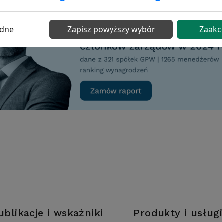
ędne
Zapisz powyższy wybór
Zaakc
ublikacje i wskaźniki
Produkty i usług