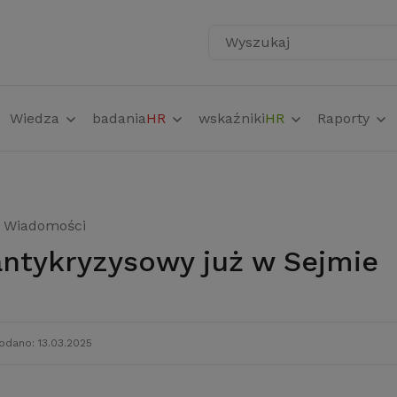
Wyszukaj
Wiedza
badania
HR
wskaźniki
HR
Raporty
Wiadomości
 antykryzysowy już w Sejmie
odano: 13.03.2025