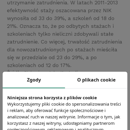
utrzymanie zatrudnienia. W latach 2011-2013
efektywność staży oszacowana przez NIK
wynosiła od 33 do 39%, a szkoleń od 18 do
21%. Oznacza to, że po odbytych stażach i
szkoleniach tylko nieliczni zdobywali stałe
zatrudnienie. Co więcej, trwałość zatrudnienia
dla nowozatrudnionych po stażach mieściła
się w przedziale od 23 do 29%, a po
szkoleniach od 12 do 17%.
Źródło: Najwyższa Izba Kontroli
Zgody
O plikach cookie
Chcesz wiedzieć więcej?
Zobacz więcej wiadomości
Niniejsza strona korzysta z plików cookie
Wykorzystujemy pliki cookie do spersonalizowania treści
i reklam, aby oferować funkcje społecznościowe i
analizować ruch w naszej witrynie. Informacje o tym, jak
korzystasz z naszej witryny, udostępniamy partnerom
społecznościowym, reklamowym i analitycznym.