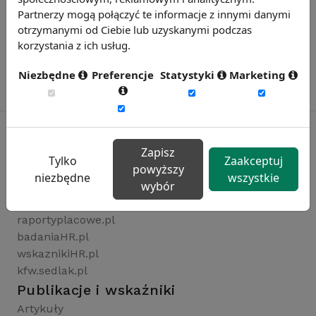
Partnerzy mogą połączyć te informacje z innymi danymi
otrzymanymi od Ciebie lub uzyskanymi podczas
korzystania z ich usług.
Niezbędne
Preferencje
Statystyki
Marketing
Zapisz
Tylko
Zaakceptuj
Rynekpracy.pl
powyższy
niezbędne
wszystkie
wybór
sedlak.pl
wynagrodzenia.pl
raportyplacowe.pl
badaniaHR.pl
wskaznikiHR.pl
kfw.sedlak.pl
Publikacje i wskaźniki
Artykuły