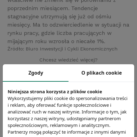
poprzednim miesiącem. Tendencje
stagnacyjne utrzymują się już od ośmiu
miesięcy. Ma to odzwierciedlenie w sytuacji na
rynku pracy, gdzie liczba pracujących w
mijającym roku wzrosła o niecałe 1%.
Źródło: Biuro Inwestycji i Cykli Ekonomicznych
Chcesz wiedzieć więcej?
Zobacz więcej wiadomości
Zgody
O plikach cookie
Niniejsza strona korzysta z plików cookie
Wykorzystujemy pliki cookie do spersonalizowania treści
i reklam, aby oferować funkcje społecznościowe i
analizować ruch w naszej witrynie. Informacje o tym, jak
korzystasz z naszej witryny, udostępniamy partnerom
społecznościowym, reklamowym i analitycznym.
Partnerzy mogą połączyć te informacje z innymi danymi