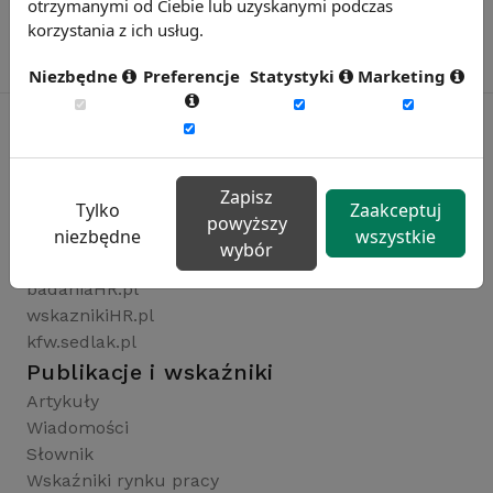
otrzymanymi od Ciebie lub uzyskanymi podczas
korzystania z ich usług.
Niezbędne
Preferencje
Statystyki
Marketing
Rynekpracy.pl
Zapisz
Tylko
Zaakceptuj
sedlak.pl
powyższy
niezbędne
wszystkie
wynagrodzenia.pl
wybór
raportyplacowe.pl
badaniaHR.pl
wskaznikiHR.pl
kfw.sedlak.pl
Publikacje i wskaźniki
Artykuły
Wiadomości
Słownik
Wskaźniki rynku pracy