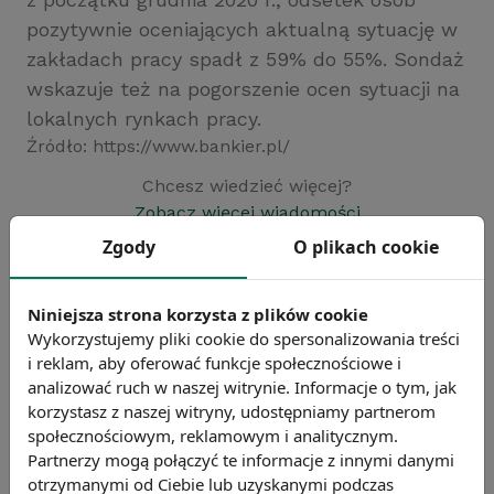
pozytywnie oceniających aktualną sytuację w
zakładach pracy spadł z 59% do 55%. Sondaż
wskazuje też na pogorszenie ocen sytuacji na
lokalnych rynkach pracy.
Źródło: https://www.bankier.pl/
Chcesz wiedzieć więcej?
Zobacz więcej wiadomości
Zgody
O plikach cookie
Niniejsza strona korzysta z plików cookie
Wykorzystujemy pliki cookie do spersonalizowania treści
i reklam, aby oferować funkcje społecznościowe i
analizować ruch w naszej witrynie. Informacje o tym, jak
korzystasz z naszej witryny, udostępniamy partnerom
społecznościowym, reklamowym i analitycznym.
Partnerzy mogą połączyć te informacje z innymi danymi
otrzymanymi od Ciebie lub uzyskanymi podczas