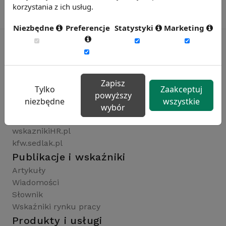
korzystania z ich usług.
Niezbędne
Preferencje
Statystyki
Marketing
Rynekpracy.pl
sedlak.pl
Zapisz
Tylko
Zaakceptuj
wynagrodzenia.pl
powyższy
niezbędne
wszystkie
raportyplacowe.pl
wybór
badaniaHR.pl
wskaznikiHR.pl
kfw.sedlak.pl
Publikacje i wskaźniki
Artykuły
Wiadomości
Słownik
Wskaźniki rynku pracy
Produkty i usługi