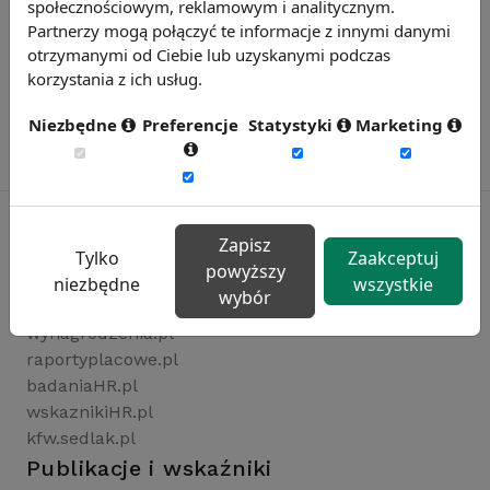
społecznościowym, reklamowym i analitycznym.
Partnerzy mogą połączyć te informacje z innymi danymi
otrzymanymi od Ciebie lub uzyskanymi podczas
korzystania z ich usług.
Niezbędne
Preferencje
Statystyki
Marketing
Zapisz
Tylko
Zaakceptuj
powyższy
Rynekpracy.pl
niezbędne
wszystkie
wybór
sedlak.pl
wynagrodzenia.pl
raportyplacowe.pl
badaniaHR.pl
wskaznikiHR.pl
kfw.sedlak.pl
Publikacje i wskaźniki