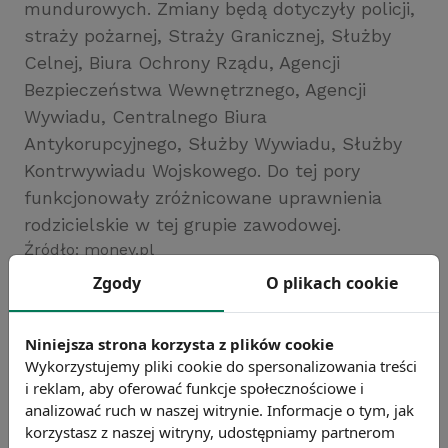
mundurowych. Zmiany będą dotyczyły policji,
straży pożarnej, Straży Granicznej, Służby
Celnej, Biura Ochrony Rządu, Agencji
Bezpieczeństwa Wewnętrznego, Agencji
Wywiadu, Centralnego Biura
Antykorupcyjnego, Służby Wywiadu, Służby
Kontrwywiadu Wojskowego. Do tej pory
funkcjonowały zróżnicowane uprawnienia
rodzicielskie w tej grupie zawodowej.
Źródło: money.pl
Zgody
O plikach cookie
Chcesz wiedzieć więcej?
Zobacz więcej wiadomości
Niniejsza strona korzysta z plików cookie
Wykorzystujemy pliki cookie do spersonalizowania treści
i reklam, aby oferować funkcje społecznościowe i
analizować ruch w naszej witrynie. Informacje o tym, jak
korzystasz z naszej witryny, udostępniamy partnerom