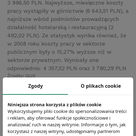
3 986,50 PLN. Najwyższe, miesięczne koszty
pracy wystąpiły w górnictwie (6 643,51 PLN), a
najniższe wśród podmiotów prowadzących
działalność hotelarską i restauracyjną (2
492,02 PLN). Ze statystyk wynika również, że
w 2008 roku koszty pracy w sektorze
publicznym były o 15,27% wyższe niż w
sektorze prywatnym. Wyniosły one
odpowiednio: 4 357,52 PLN oraz 3 780,29 PLN
Źródło: GUS
Zgody
O plikach cookie
Chcesz wiedzieć więcej?
Zobacz więcej wiadomości
Niniejsza strona korzysta z plików cookie
Wykorzystujemy pliki cookie do spersonalizowania treści
i reklam, aby oferować funkcje społecznościowe i
analizować ruch w naszej witrynie. Informacje o tym, jak
korzystasz z naszej witryny, udostępniamy partnerom