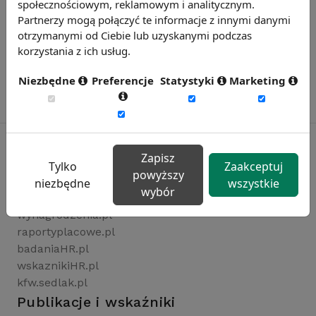
społecznościowym, reklamowym i analitycznym.
Partnerzy mogą połączyć te informacje z innymi danymi
otrzymanymi od Ciebie lub uzyskanymi podczas
korzystania z ich usług.
Niezbędne
Preferencje
Statystyki
Marketing
Zapisz
Tylko
Zaakceptuj
powyższy
Rynekpracy.pl
niezbędne
wszystkie
wybór
sedlak.pl
wynagrodzenia.pl
raportyplacowe.pl
badaniaHR.pl
wskaznikiHR.pl
kfw.sedlak.pl
Publikacje i wskaźniki