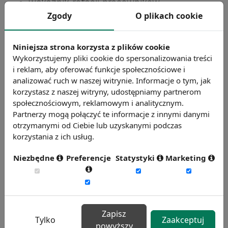
wskaźnik rotacji pracowników
Zgody
O plikach cookie
poziom satysfakcji pracowników
wskaźnik absencji pracowniczej
liczba godzin szkoleń przypadających na
Niniejsza strona korzysta z plików cookie
jednego pracownika w roku
Wykorzystujemy pliki cookie do spersonalizowania treści
i reklam, aby oferować funkcje społecznościowe i
średni czas trwania procesu rekrutacji
analizować ruch w naszej witrynie. Informacje o tym, jak
(obsadzenia stanowiska pracy w firmie) w
korzystasz z naszej witryny, udostępniamy partnerom
dniach.
społecznościowym, reklamowym i analitycznym.
Partnerzy mogą połączyć te informacje z innymi danymi
otrzymanymi od Ciebie lub uzyskanymi podczas
Chcesz wiedzieć więcej?
korzystania z ich usług.
Zobacz więcej haseł
Niezbędne
Preferencje
Statystyki
Marketing
Zapisz
Tylko
Zaakceptuj
powyższy