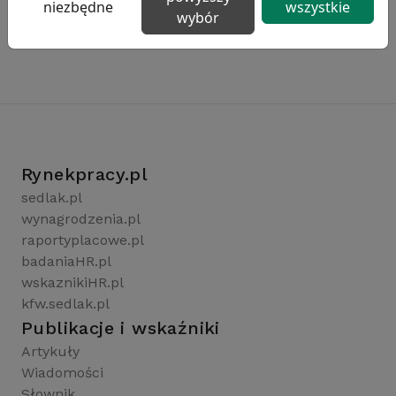
niezbędne
wszystkie
wybór
Rynekpracy.pl
sedlak.pl
wynagrodzenia.pl
raportyplacowe.pl
badaniaHR.pl
wskaznikiHR.pl
kfw.sedlak.pl
Publikacje i wskaźniki
Artykuły
Wiadomości
Słownik