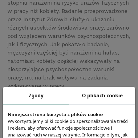
stopniu narażeni na ryzyko urazów fizycznych
w pracy niż kobiety. Badanie przeprowadzone
przez Instytut Zdrowia służyło ukazaniu
różnych aspektów środowiska pracy, zarówno
pod względem warunków psychospołecznych,
jak i fizycznych. Jak pokazało badanie,
mężczyźni częściej byli narażeni na hałas,
natomiast kobiety częściej wskazywały na
niesprzyjające psychospołeczne warunki
pracy, np. na brak wpływu na zadania
wykonywane w pracy.
Źródło: Eurofound
Zgody
O plikach cookie
Chcesz wiedzieć więcej?
Zobacz więcej wiadomości
Niniejsza strona korzysta z plików cookie
Wykorzystujemy pliki cookie do spersonalizowania treści
i reklam, aby oferować funkcje społecznościowe i
analizować ruch w naszej witrynie. Informacje o tym, jak