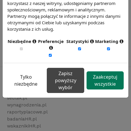
korzystasz z naszej witryny, udostępniamy partnerom
społecznościowym, reklamowym i analitycznym.
Partnerzy mogą połączyć te informacje z innymi danymi
otrzymanymi od Ciebie lub uzyskanymi podczas
korzystania z ich usług.
Niezbędne
Preferencje
Statystyki
Marketing
Zapisz
Tylko
Zaakceptuj
powyższy
niezbędne
wszystkie
wybór
Rynekpracy.pl
sedlak.pl
wynagrodzenia.pl
raportyplacowe.pl
badaniaHR.pl
wskaznikiHR.pl