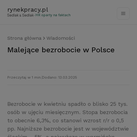
rynekpracy
.
pl
- HR oparty na faktach
Strona główna
Wiadomości
Malejące bezrobocie w Polsce
Przeczytaj w 1 min.
Dodano: 13.03.2025
Bezrobocie w kwietniu spadło o blisko 25 tys.
osób w ujęciu miesięcznym. Stopa bezrobocia
to obecnie 6,3%, co stanowi wzrost r/r o 0,5
pp. Najniższe bezrobocie jest w województwie
śląskim – 5%, a najwyższe w warmińsko-