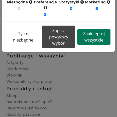
Niezbędne
Preferencje
Statystyki
Marketing
Rynekpracy.pl
sedlak.pl
wynagrodzenia.pl
raportyplacowe.pl
Zapisz
Tylko
Zaakceptuj
badaniaHR.pl
powyższy
niezbędne
wszystkie
wskaznikiHR.pl
wybór
kfw.sedlak.pl
Publikacje i wskaźniki
Artykuły
Wiadomości
Słownik
Wskaźniki rynku pracy
Produkty i usługi
Sklep
Badania postaw i opinii
Raport wskaźnikowy
Raporty płacowe