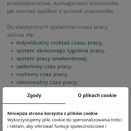
przedsiębiorstwa, wymaganiami stanowiska,
jak również wynikać z potrzeb pracownika.
Do elastycznych systemów czasu pracy
zalicza się:
indywidualny rozkład czasu pracy
,
system skróconego tygodnia pracy
,
system pracy weekendowej
,
zadaniowy czas pracy
,
ruchomy czas pracy
,
równoważny czas pracy
,
przerywany czas pracy
,
Zgody
O plikach cookie
pracę w niepełnym wymiarze czasu
.
Niniejsza strona korzysta z plików cookie
Chcesz wiedzieć więcej?
Wykorzystujemy pliki cookie do spersonalizowania treści
Zobacz więcej haseł
i reklam, aby oferować funkcje społecznościowe i