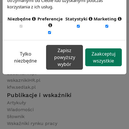
otrzymanymi od Ciebie lub uzyskanymi podczas
korzystania z ich usług.
Niezbędne
Preferencje
Statystyki
Marketing
Rynekpracy.pl
Zapisz
sedlak.pl
Tylko
Zaakceptuj
powyższy
wynagrodzenia.pl
niezbędne
wszystkie
wybór
raportyplacowe.pl
badaniaHR.pl
wskaznikiHR.pl
kfw.sedlak.pl
Publikacje i wskaźniki
Artykuły
Wiadomości
Słownik
Wskaźniki rynku pracy