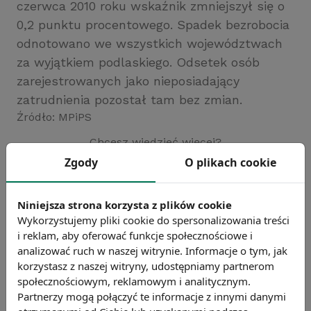
czerwca 2010 roku wskaźnik zmniejszył się o
0,2 punktu procentowego. Spadek bezrobocia
odnotowano we wszystkich województwach
za wyjątkiem podlaskiego. Odsetek osób
zarejestrowanych jako nieposiadający
zatrudnienia pozostał tam bez zmian.
Źródło: MPiPS
Chcesz wiedzieć więcej?
Zobacz więcej wiadomości
Zgody
O plikach cookie
Niniejsza strona korzysta z plików cookie
Wykorzystujemy pliki cookie do spersonalizowania treści
i reklam, aby oferować funkcje społecznościowe i
analizować ruch w naszej witrynie. Informacje o tym, jak
korzystasz z naszej witryny, udostępniamy partnerom
społecznościowym, reklamowym i analitycznym.
Partnerzy mogą połączyć te informacje z innymi danymi