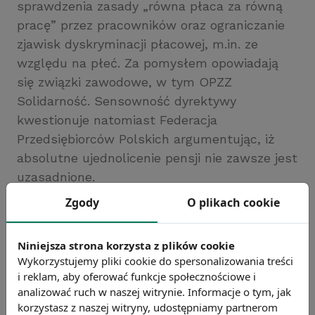
sprawdzenia zasady „równa płaca za równą
pracę” przez pracowników oraz ograniczanie
zjawisk dyskryminacji płacowej, m.in. ze
względu na płeć. Za pomysłem opowiadają
się związki zawodowe, w tym OPZZ
Solidarność. Sensowność dyrektywy
kwestionuje natomiast Federacja
Przedsiębiorców Polskich argumentując, iż
absolutne ujednolicenie pensji nie zawsze jest
uzasadnione.
Źródło: https://www.money.pl/
Zgody
O plikach cookie
Chcesz wiedzieć więcej?
Zobacz więcej wiadomości
Niniejsza strona korzysta z plików cookie
Wykorzystujemy pliki cookie do spersonalizowania treści
i reklam, aby oferować funkcje społecznościowe i
analizować ruch w naszej witrynie. Informacje o tym, jak
korzystasz z naszej witryny, udostępniamy partnerom