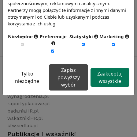
społecznościowym, reklamowym i analitycznym.
Partnerzy mogą połączyć te informacje z innymi danymi
otrzymanymi od Ciebie lub uzyskanymi podczas
korzystania z ich usług.
Niezbędne
Preferencje
Statystyki
Marketing
Zapisz
Tylko
Zaakceptuj
powyższy
Rynekpracy.pl
niezbędne
wszystkie
wybór
sedlak.pl
wynagrodzenia.pl
raportyplacowe.pl
badaniaHR.pl
wskaznikiHR.pl
kfw.sedlak.pl
Publikacje i wskaźniki