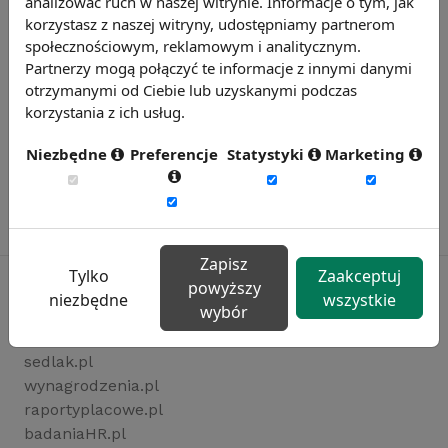
analizować ruch w naszej witrynie. Informacje o tym, jak
korzystasz z naszej witryny, udostępniamy partnerom
społecznościowym, reklamowym i analitycznym.
Partnerzy mogą połączyć te informacje z innymi danymi
otrzymanymi od Ciebie lub uzyskanymi podczas
korzystania z ich usług.
Niezbędne
Preferencje
Statystyki
Marketing
Zapisz
Tylko
Zaakceptuj
powyższy
niezbędne
wszystkie
wybór
Rynekpracy.pl
sedlak.pl
wynagrodzenia.pl
raportyplacowe.pl
badaniaHR.pl