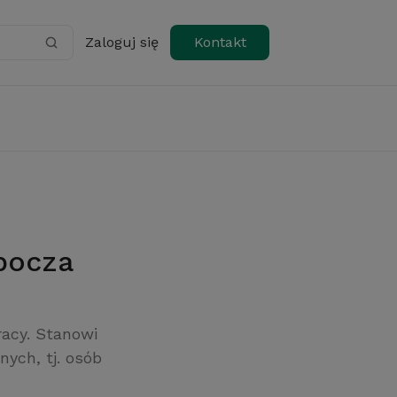
Zaloguj się
Kontakt
obocza
racy. Stanowi
nych, tj. osób