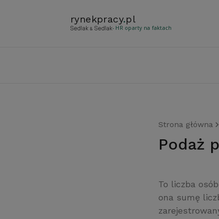
rynekpracy
.
pl
- HR oparty na faktach
Strona główna
podaż 
To liczba osób
ona sumę liczb
zarejestrowan