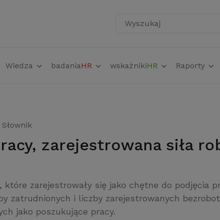
Wyszukaj
Wiedza
badania
HR
wskaźniki
HR
Raporty
Słownik
pracy, zarejestrowana siła r
, które zarejestrowały się jako chętne do podjęcia p
y zatrudnionych i liczby zarejestrowanych bezrobot
ych jako poszukujące pracy.