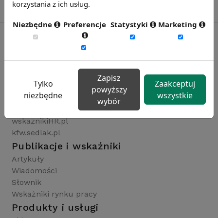
korzystania z ich usług.
Niezbędne
Preferencje
Statystyki
Marketing
Rynekpracy.pl
sedlak.pl
Zapisz
Tylko
Zaakceptuj
wynagrodzenia.pl
powyższy
niezbędne
wszystkie
raportyplacowe.pl
wybór
badaniaHR.pl
wskaznikiHR.pl
kfw.sedlak.pl
Publikacje i wskaźniki
Artykuły
Wiadomości
Słownik
Wskaźniki rynku pracy
Produkty i usługi