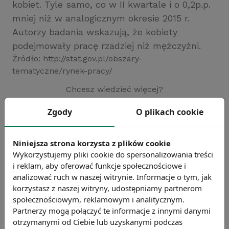
kobiet. Tyle samo, co w II kwartale i o 0,2p.p.
mniej niż w analogicznym okresie 2015 r.
Autorzy badania wskazują, że kobiety
podejmowały pracę rzadziej niż mężczyźni.
Źródło: http://stat.gov.pl/obszary-
tematyczne/rynek-pracy/
Chcesz wiedzieć więcej?
Zobacz więcej wiadomości
Zgody
O plikach cookie
Niniejsza strona korzysta z plików cookie
Wykorzystujemy pliki cookie do spersonalizowania treści
i reklam, aby oferować funkcje społecznościowe i
analizować ruch w naszej witrynie. Informacje o tym, jak
korzystasz z naszej witryny, udostępniamy partnerom
społecznościowym, reklamowym i analitycznym.
Partnerzy mogą połączyć te informacje z innymi danymi
otrzymanymi od Ciebie lub uzyskanymi podczas