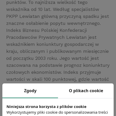
punktów. To najniższa wielkość tego
wskaźnika od 10 lat. Według specjalistów
PKPP Lewiatan główną przyczyną spadku jest
znaczne osłabienie popytu wewnętrznego.
Indeks Biznesu Polskiej Konfederacji
Pracodawców Prywatnych Lewiatan jest
wskaźnikiem koniunktury gospodarczej w
kraju, obliczanym i publikowanym miesięcznie
od początku 2003 roku. Jego wartość jest
szacowana na podstawie prognoz koniunktury
czołowych ekonomistów. Indeks przyjmuje
wartości w skali 100 punktowej, gdzie wartość
50 odpowiada prognozie wzrostu
Zgody
O plikach cookie
gospodarczego na poziomie 4% PKB rocznie.
Źródło: PKPP Lewiatan
Niniejsza strona korzysta z plików cookie
Chcesz wiedzieć więcej?
Wykorzystujemy pliki cookie do spersonalizowania treści
Zobacz więcej wiadomości