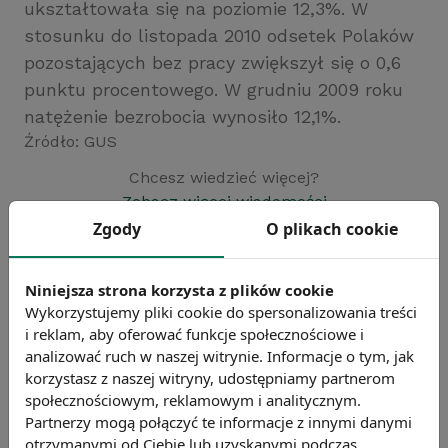
ukształtowała się na poziomie 12,3%. W
stosunku do listopada 2010 odsetek Polaków
pozostających bez pracy zwiększył się o 0,6
punktu procentowego. W grudniu 2009 roku
natężenie bezrobocia wynosiło 12,1%.
Źródło: GUS
Chcesz wiedzieć więcej?
Zobacz więcej wiadomości
Zgody
O plikach cookie
Niniejsza strona korzysta z plików cookie
Wykorzystujemy pliki cookie do spersonalizowania treści
i reklam, aby oferować funkcje społecznościowe i
analizować ruch w naszej witrynie. Informacje o tym, jak
korzystasz z naszej witryny, udostępniamy partnerom
społecznościowym, reklamowym i analitycznym.
Partnerzy mogą połączyć te informacje z innymi danymi
otrzymanymi od Ciebie lub uzyskanymi podczas