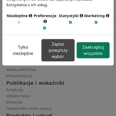
korzystania z ich usług.
Niezbędne
Preferencje
Statystyki
Marketing
Rynekpracy.pl
Zapisz
sedlak.pl
Tylko
Zaakceptuj
powyższy
wynagrodzenia.pl
niezbędne
wszystkie
wybór
raportyplacowe.pl
badaniaHR.pl
wskaznikiHR.pl
kfw.sedlak.pl
Publikacje i wskaźniki
Artykuły
Wiadomości
Słownik
Wskaźniki rynku pracy
Produkty i usługi