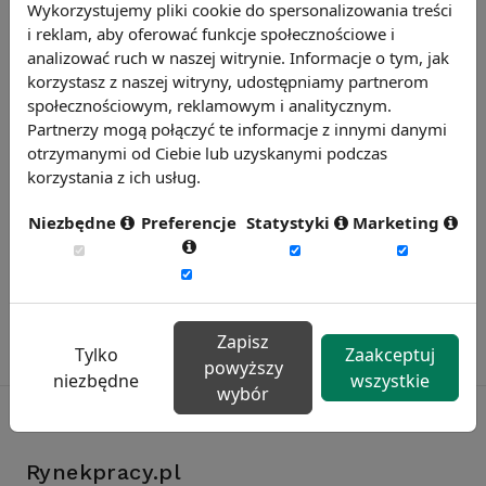
Wykorzystujemy pliki cookie do spersonalizowania treści
i reklam, aby oferować funkcje społecznościowe i
Chcesz wiedzieć więcej?
analizować ruch w naszej witrynie. Informacje o tym, jak
Zobacz więcej wiadomości
korzystasz z naszej witryny, udostępniamy partnerom
społecznościowym, reklamowym i analitycznym.
Partnerzy mogą połączyć te informacje z innymi danymi
otrzymanymi od Ciebie lub uzyskanymi podczas
korzystania z ich usług.
Niezbędne
Preferencje
Statystyki
Marketing
Zapisz
Tylko
Zaakceptuj
powyższy
niezbędne
wszystkie
wybór
Rynekpracy.pl