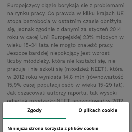
Europejczycy ciągle borykają się z problemami
na rynku pracy. Co prawda w kilku krajach UE
stopa bezrobocia w ostatnim czasie obniżyła
się, jednak zgodnie z danymi za styczeń 2014
roku w całej Unii Europejskiej 23% młodych w
wieku 15-24 lata nie mogło znaleźć pracy.
Jeszcze bardziej niepokojący jest wzrost
liczby młodzieży, która nie kształci się, nie
pracuje i nie szkoli się (młodzież NEET), która
w 2012 roku wyniosła 14,6 mln (równowartość
15,9% całej populacji osób w wieku 15-29 lat).
Jak oszacowali autorzy raportu, tak wysoki
odsetek młodzieży NEET spowodował w 2012
roku straty gospodarek europejskich w
Zgody
O plikach cookie
wysokości 162 mld euro, co oznacza wzrost o
prawie 10 mld euro w stosunku do 2011 roku.
Niniejsza strona korzysta z plików cookie
Źródło: Eurofound