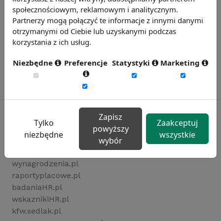
społecznościowym, reklamowym i analitycznym.
Partnerzy mogą połączyć te informacje z innymi danymi
otrzymanymi od Ciebie lub uzyskanymi podczas
korzystania z ich usług.
Niezbędne
Preferencje
Statystyki
Marketing
Zapisz
Tylko
Zaakceptuj
powyższy
niezbędne
wszystkie
Rynekpracy.pl
wybór
sedlak.pl
wynagrodzenia.pl
raportyplacowe.pl
badaniaHR.pl
wskaznikiHR.pl
kfw.sedlak.pl