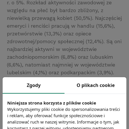
r. o 5%. Rozkład aktywności zawodowej ze
względu na płeć był bardzo zbliżony, z
niewielką przewagą kobiet (50,5%). Najczęściej
emeryci i renciści pracują w handlu (15,6%),
przetwórstwie (13,3%) oraz opiece
zdrowotnej/pomocy społecznej (12,4%). Są oni
najbardziej aktywni w województwie
zachodniopomorskim (6,8%) oraz lubuskim
(6,6%), natomiast najmniej w województwie
lubelskim (4,1%) oraz podkarpackim (3,9%).
Źródło: https://businessinsider.com.pl
Zgody
O plikach cookie
Chcesz wiedzieć więcej?
Zobacz więcej wiadomości
Niniejsza strona korzysta z plików cookie
Wykorzystujemy pliki cookie do spersonalizowania treści
i reklam, aby oferować funkcje społecznościowe i
analizować ruch w naszej witrynie. Informacje o tym, jak
korzystasz z naszej witryny, udostępniamy partnerom