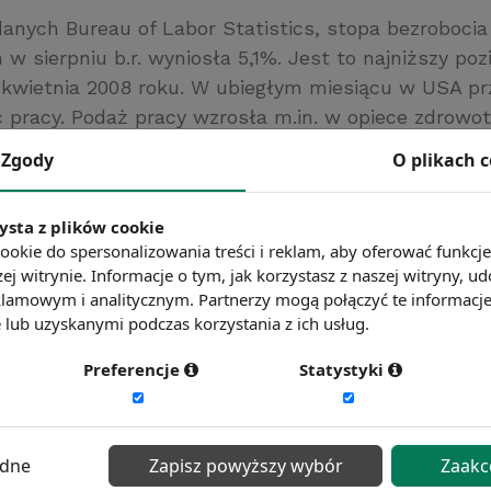
danych Bureau of Labor Statistics, stopa bezroboci
w sierpniu b.r. wyniosła 5,1%. Jest to najniższy po
 kwietnia 2008 roku. W ubiegłym miesiącu w USA prz
 pracy. Podaż pracy wzrosła m.in. w opiece zdrowot
niejszyła się natomiast w przetwórstwie przemysło
Zgody
O plikach 
f Labor Statistics
ysta z plików cookie
ć więcej?
Zobacz więcej wiadomości
ookie do spersonalizowania treści i reklam, aby oferować funkcj
ej witrynie. Informacje o tym, jak korzystasz z naszej witryny,
lamowym i analitycznym. Partnerzy mogą połączyć te informacj
lub uzyskanymi podczas korzystania z ich usług.
Preferencje
Statystyki
ędne
Zapisz powyższy wybór
Zaakc