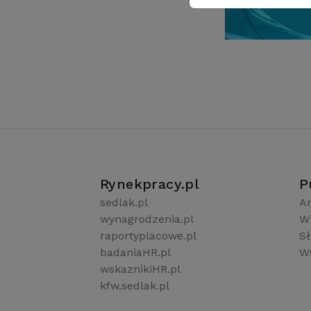
Rynekpracy.pl
P
sedlak.pl
Ar
wynagrodzenia.pl
W
raportyplacowe.pl
S
badaniaHR.pl
Ws
wskaznikiHR.pl
kfw.sedlak.pl