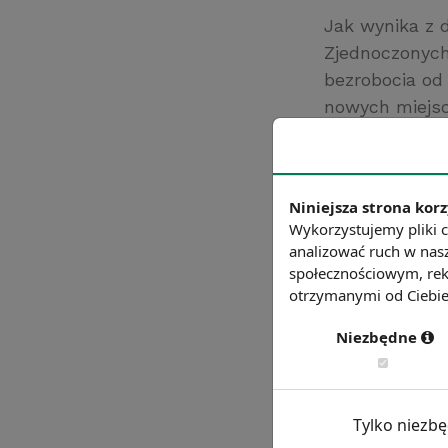
Jak wynika z 
Zjednoczonych 
bezrobocia od
nowych miejsc
finansach; zm
górnictwie.
Źródło: Bureau o
Niniejsza strona korz
Chcesz wiedzie
Wykorzystujemy pliki c
analizować ruch w nasz
społecznościowym, rek
otrzymanymi od Ciebie 
Niezbędne
Tylko niezb