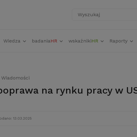
Wyszukaj
Wiedza
badania
HR
wskaźniki
HR
Raporty
Wiadomości
 poprawa na rynku pracy w U
odano: 13.03.2025