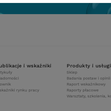
ublikacje i wskaźniki
Produkty i usług
tykuły
Sklep
iadomości
Badania postaw i opinii
łownik
Raport wskaźnikowy
kaźniki rynku pracy
Raporty płacowe
Warsztaty, szkolenia, k