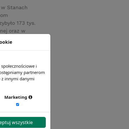
a w Stanach
ziom
ybyło 173 tys.
nej oraz w
wym i
cookie
e społecznościowe i
 udostępniamy partnerom
e z innymi danymi
Marketing
eptuj wszystkie